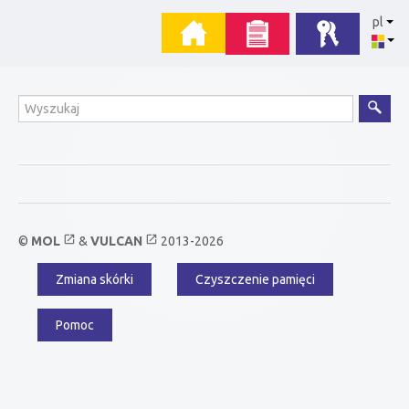
Przejdź
Menu
pl
do
zawartości
główne
Wyszukiwanie
open_in_new
open_in_new
©
MOL
&
VULCAN
2013-2026
Zmiana skórki
Czyszczenie pamięci
Menu
dodatkowe
Pomoc